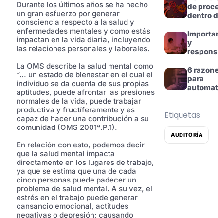
Durante los últimos años se ha hecho
de proc
un gran esfuerzo por generar
dentro 
consciencia respecto a la salud y
una
enfermedades mentales y como estás
organiz
Importa
impactan en la vida diaria, incluyendo
n
y
las relaciones personales y laborales.
responsa
dades de
La OMS describe la salud mental como
alta
6 razon
“… un estado de bienestar en el cual el
direcció
para
individuo se da cuenta de sus propias
automat
aptitudes, puede afrontar las presiones
tus
normales de la vida, puede trabajar
proceso
productiva y fructíferamente y es
empresa
Etiquetas
capaz de hacer una contribución a su
es
comunidad (OMS 2001ª.P.1).
AUDITORÍA
En relación con esto, podemos decir
que la salud mental impacta
directamente en los lugares de trabajo,
ya que se estima que una de cada
cinco personas puede padecer un
problema de salud mental. A su vez, el
estrés en el trabajo puede generar
cansancio emocional, actitudes
negativas o depresión; causando