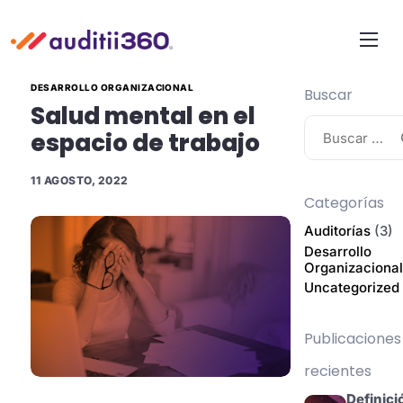
Características
DESARROLLO ORGANIZACIONAL
Buscar
FAQ
Salud mental en el
espacio de trabajo
Blog
11 AGOSTO, 2022
Contacto
Categorías
Solicitar Demo
Auditorías
(3)
Desarrollo
Iniciar Sesión
Organizaciona
Uncategorized
Publicaciones
recientes
Definici